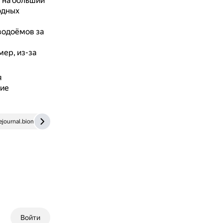
 на больший
одных
водоёмов за
мер, из-за
я
ние
journal.biomedcentral.com
otvet.mail.ru
Войти