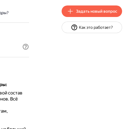
Задать новый вопрос
ндры?
Как это работает?
ры:
вой состав
онов.
Всё
гам,