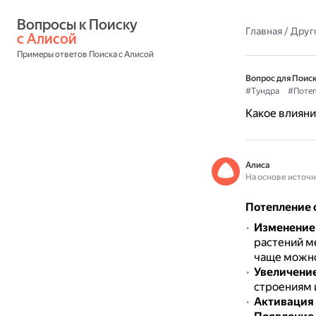
Вопросы к Поиску 
Главная
/
Друг
с Алисой
Примеры ответов Поиска с Алисой
Вопрос для Поиск
#Тундра
#Поте
Какое влияни
Алиса
На основе источ
Потепление 
Изменение 
растений м
чаще можно
Увеличение
строениям 
Активация 