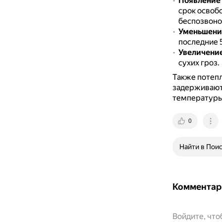
Появление 
срок освоб
беспозвоно
Уменьшени
последние 5
Увеличение
сухих гроз.
Также потепл
задерживают 
температуры
0
Найти в Пои
Комментар
Войдите, чт