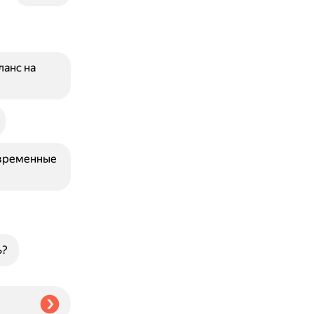
ланс на
овременные
ь?