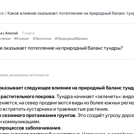
ое
/
Какое влияние оказывает потепление на природный баланс ту
а с Алисой
1 марта
пление
#Климат
#Экология
#ПриродныйБаланс
е оказывает потепление на природный баланс тундры?
ников, возможны неточности
оказывает следующее влияние на природный баланс тунд
растительного покрова
.
Тундра начинает «зеленеть»: видо
еняется, на север продвигаются виды из более южных реги
 встретить кустарники и травянистые растения.
 сезонного протаивания грунтов
.
Это создаёт угрозу доро
и коммуникациям.
процессов заболачивания
.