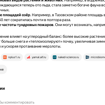
новых видов растений и животных
.
Например, в водоёмах,
ождающихся теперь ото льда, стала заметно богаче фауна в
чных.
е площадей озёр
.
Например, в Тазовском районе площадь 
0 лет сократилась почти в полтора раза.
 частоты тундровых пожаров
.
Они могут возникать, напри
ение влияет на углеродный баланс: более высокие растени
больше снега и «теплоизолируют» почву, увеличивая зим
 и ускоряя протаивание мерзлоты.
nplus1.ru
yamal.aif.ru
naked-science.ru
microbiome
ске
ии
обы комментировать