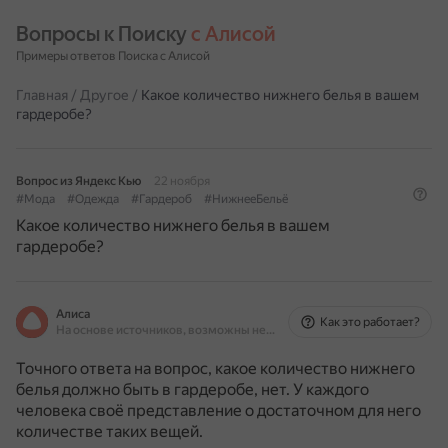
Вопросы к Поиску 
с Алисой
Примеры ответов Поиска с Алисой
Главная
/
Другое
/
Какое количество нижнего белья в вашем
гардеробе?
Вопрос из Яндекс Кью
22 ноября
#Мода
#Одежда
#Гардероб
#НижнееБельё
Какое количество нижнего белья в вашем
гардеробе?
Алиса
Как это работает?
На основе источников, возможны неточности
Точного ответа на вопрос, какое количество нижнего
белья должно быть в гардеробе, нет. У каждого
человека своё представление о достаточном для него
количестве таких вещей.