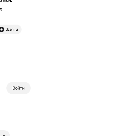
зыки.
х
dzen.ru
Войти