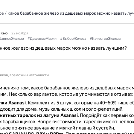
ое
/
Какое барабанное железо из дешевых марок можно назвать л
 Кью
22 ноября
банноеЖелезо
#ДешевыеМарки
#ВыборЖелеза
#КачествоЖелеза
анное железо из дешевых марок можно назвать лучшим?
ников, возможны неточности
мнения о том, какое барабанное железо из дешёвых марок
им. Несколько вариантов, которые упоминаются в отзывах:
лки Asanasi
.
Комплект из 5 штук, которые на 40–60% тише 
дходит для дома, музыкальных школ и соло-репетиций.
етных тарелок из латуни Asanasi
.
Подойдёт как первый ко
х барабанщиков.
Вопреки стоимости, тарелки имеют неплох
ьное приятное звучание и мягкий плавный сустейн.