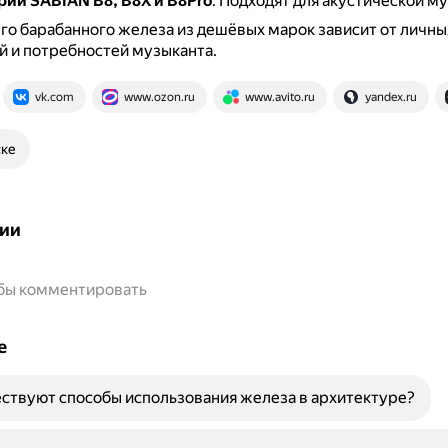
рий SABIAN B8, B8X и B8Pro
.
Подходят для акустической му
о барабанного железа из дешёвых марок зависит от личны
 и потребностей музыканта.
vk.com
www.ozon.ru
www.avito.ru
yandex.ru
ске
ии
обы комментировать
е
ствуют способы использования железа в архитектуре?