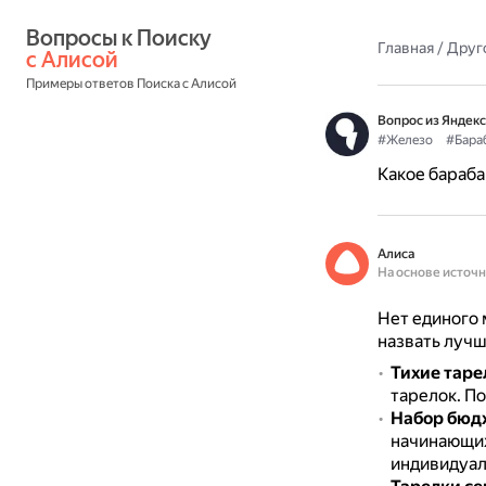
Вопросы к Поиску 
Главная
/
Друг
с Алисой
Примеры ответов Поиска с Алисой
Вопрос из Яндекс
#Железо
#Бара
Какое бараб
Алиса
На основе источ
Нет единого 
назвать лучш
Тихие таре
тарелок.
По
Набор бюдж
начинающи
индивидуал