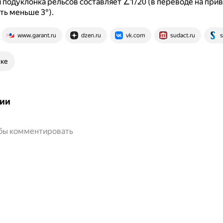
подуклонка рельсов составляет ∠1/20 (в переводе на при
ть меньше 3°).
www.garant.ru
dzen.ru
vk.com
sudact.ru
s
ске
ии
обы комментировать