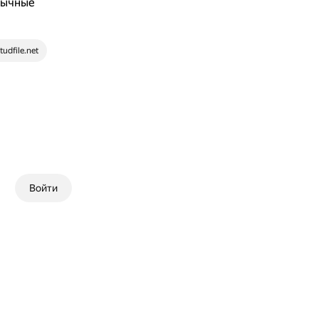
вычные
tudfile.net
Войти