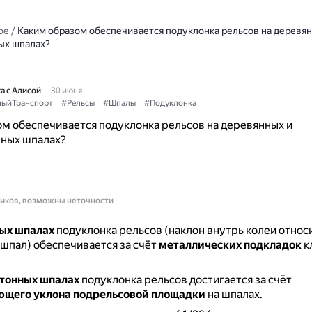
ое
/
Каким образом обеспечивается подуклонка рельсов на деревян
ых шпалах?
а с Алисой
30 июня
ыйТранспорт
#Рельсы
#Шпалы
#Подуклонка
м обеспечивается подуклонка рельсов на деревянных и
ных шпалах?
ников, возможны неточности
ых шпалах
подуклонка рельсов (наклон внутрь колеи относ
шпал) обеспечивается за счёт
металлических подкладок
к
тонных шпалах
подуклонка рельсов достигается за счёт
ющего уклона подрельсовой площадки
на шпалах.