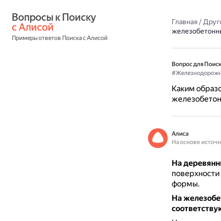
Вопросы к Поиску 
Главная
/
Друг
с Алисой
железобетонн
Примеры ответов Поиска с Алисой
Вопрос для Поиск
#Железнодорожн
Каким образо
железобетон
Алиса
На основе источ
На деревянн
поверхности 
формы.
На железобе
соответству