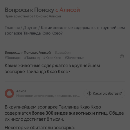
Вопросы к Поиску 
с Алисой
Примеры ответов Поиска с Алисой
Главная
/
Другое
/
Какие животные содержатся в крупнейшем
зоопарке Таиланда Кхао Кхео?
Вопрос для Поиска с Алисой
8 декабря
#Зоопарк
#Таиланд
#КхаоКхео
#Животные
Какие животные содержатся в крупнейшем
зоопарке Таиланда Кхао Кхео?
Алиса
Как это работает?
На основе источников, возможны неточности
В крупнейшем зоопарке Таиланда Кхао Кхео
содержатся
более 300 видов животных и птиц
.
Общее
их число достигает 8 тысяч.
Некоторые обитатели зоопарка: