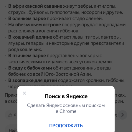
В африканской саванне
живут зебры, антилопы,
страусы, буйволы, гиппопотамы, носороги и другие.
В оленьем парке
проживает стадо оленей.
На обезьяньем острове
посреди пруда с водопадами
расположена колония гиббонов.
В кошачьей долине
обитают львы, тигры, пантеры,
ягуары, гепарды и некоторые другие представители
рода кошачьих.
В птичьем парке
представлены вольеры с
экзотическими птицами со всех уголков земли.
В саду с бабочками
обитают диковинные виды
бабочек со всей Юго-Восточной Азии.
В зоопарке для детей
содержатся кролики, гиббоны,
черепахи и другие животные.
Практически все птицы и звери находятся не в клетках,
Поиск в Яндексе
а свободно разгуливают по огороженной территории.
Сделать Яндекс основным поиском
в Сhrome
0
pattayatrip.ru
turist.im
pattaya-city.ru
ПРОДОЛЖИТЬ
Найти в Поиске