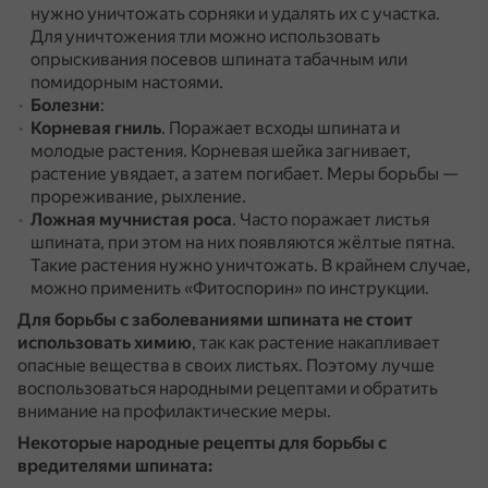
нужно уничтожать сорняки и удалять их с участка.
Для уничтожения тли можно использовать
опрыскивания посевов шпината табачным или
помидорным настоями.
Болезни
:
Корневая гниль
.
Поражает всходы шпината и
молодые растения.
Корневая шейка загнивает,
растение увядает, а затем погибает.
Меры борьбы —
прореживание, рыхление.
Ложная мучнистая роса
.
Часто поражает листья
шпината, при этом на них появляются жёлтые пятна.
Такие растения нужно уничтожать.
В крайнем случае,
можно применить «Фитоспорин» по инструкции.
Для борьбы с заболеваниями шпината не стоит
использовать химию
, так как растение накапливает
опасные вещества в своих листьях.
Поэтому лучше
воспользоваться народными рецептами и обратить
внимание на профилактические меры.
Некоторые народные рецепты для борьбы с
вредителями шпината: