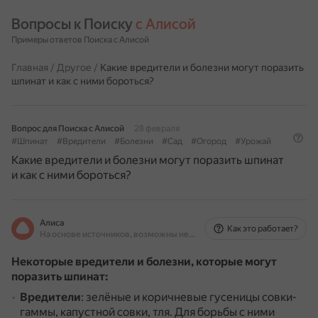
Вопросы к Поиску 
с Алисой
Примеры ответов Поиска с Алисой
Главная
/
Другое
/
Какие вредители и болезни могут поразить
шпинат и как с ними бороться?
Вопрос для Поиска с Алисой
28 февраля
#Шпинат
#Вредители
#Болезни
#Сад
#Огород
#Урожай
Какие вредители и болезни могут поразить шпинат
и как с ними бороться?
Алиса
Как это работает?
На основе источников, возможны неточности
Некоторые вредители и болезни, которые могут
поразить шпинат:
Вредители
: зелёные и коричневые гусеницы совки-
гаммы, капустной совки, тля.
Для борьбы с ними