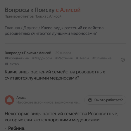
Вопросы к Поиску 
с Алисой
Примеры ответов Поиска с Алисой
Главная
/
Другое
/
Какие виды растений семейства
розоцветных считаются лучшими медоносами?
Вопрос для Поиска с Алисой
29 января
#Розоцветные
#Медоносы
#Растения
#Пчёлы
#Опыление
#Нектар
Какие виды растений семейства розоцветных
считаются лучшими медоносами?
Алиса
Как это работает?
На основе источников, возможны неточности
Некоторые виды растений семейства Розоцветные,
которые считаются хорошими медоносами:
Рябина
.