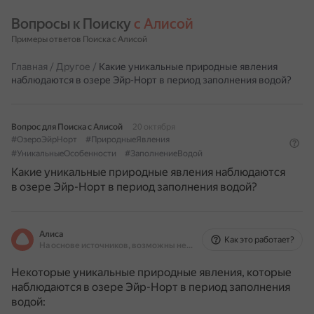
Вопросы к Поиску 
с Алисой
Примеры ответов Поиска с Алисой
Главная
/
Другое
/
Какие уникальные природные явления
наблюдаются в озере Эйр-Норт в период заполнения водой?
Вопрос для Поиска с Алисой
20 октября
#ОзероЭйрНорт
#ПриродныеЯвления
#УникальныеОсобенности
#ЗаполнениеВодой
Какие уникальные природные явления наблюдаются
в озере Эйр-Норт в период заполнения водой?
Алиса
Как это работает?
На основе источников, возможны неточности
Некоторые уникальные природные явления, которые
наблюдаются в озере Эйр-Норт в период заполнения
водой: