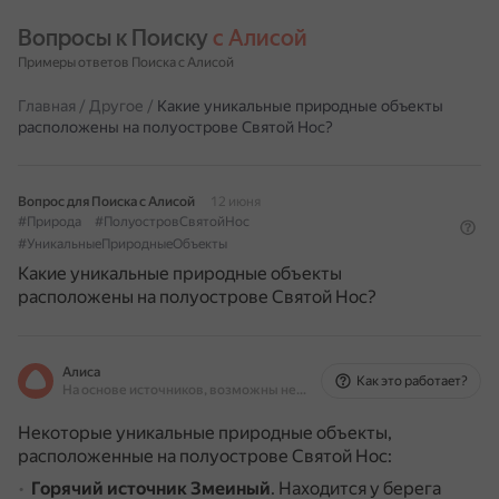
Вопросы к Поиску 
с Алисой
Примеры ответов Поиска с Алисой
Главная
/
Другое
/
Какие уникальные природные объекты
расположены на полуострове Святой Нос?
Вопрос для Поиска с Алисой
12 июня
#Природа
#ПолуостровСвятойНос
#УникальныеПриродныеОбъекты
Какие уникальные природные объекты
расположены на полуострове Святой Нос?
Алиса
Как это работает?
На основе источников, возможны неточности
Некоторые уникальные природные объекты,
расположенные на полуострове Святой Нос:
Горячий источник Змеиный
.
Находится у берега