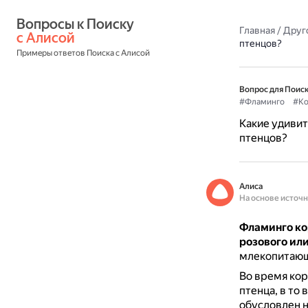
Вопросы к Поиску 
Главная
/
Друг
с Алисой
птенцов?
Примеры ответов Поиска с Алисой
Вопрос для Поиск
#Фламинго
#Ко
Какие удивит
птенцов?
Алиса
На основе источ
Фламинго ко
розового или
млекопитающ
Во время кор
птенца, в то
обусловлен н