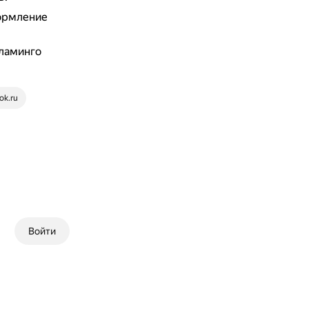
кормление
фламинго
ok.ru
Войти