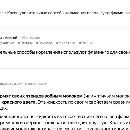
ое
/
Какие удивительные способы кормления используют фламинго 
а с Алисой
19 февраля
рмление
#Птенцы
#Природа
#Животные
#Птицы
ельные способы кормления используют фламинго для свои
ников, возможны неточности
рмят своих птенцов зобным молоком
(или «птичьим молок
 красного цвета
.
Эта жидкость по своим свойствам сравни
их.
мления красная жидкость вытекает из нижнего клюва флами
 время как из верхнего клюва она выходит впустую.
Красный 
аличием кантаксантина — пигмента из группы каротиноидо