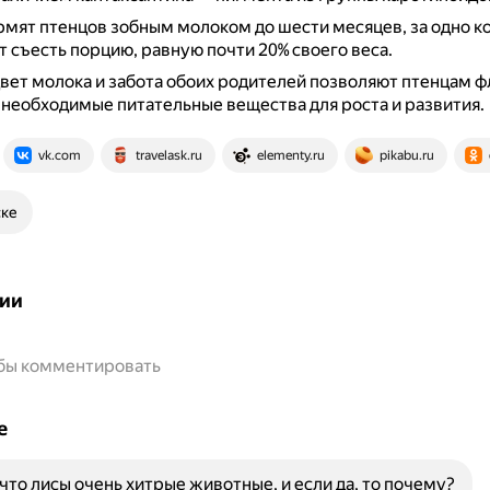
мят птенцов зобным молоком до шести месяцев, за одно 
 съесть порцию, равную почти 20% своего веса.
ет молока и забота обоих родителей позволяют птенцам 
 необходимые питательные вещества для роста и развития.
vk.com
travelask.ru
elementy.ru
pikabu.ru
ске
ии
обы комментировать
е
 что лисы очень хитрые животные, и если да, то почему?