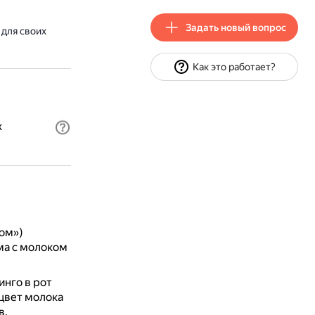
Задать новый вопрос
для своих
Как это работает?
х
ом»)
ма с молоком
нго в рот
цвет молока
в.