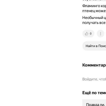
Фламинго кор
птенец может
Необычный цв
получать все
0
Найти в Пои
Комментар
Войдите, чт
Ещё по тем
Правда ли,