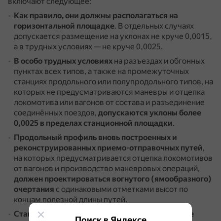
включают следующее:
Как правило, они должны располагаться на
горизонтальной площадке
.
В отдельных случаях
допускается размещение на уклонах не круче 0,0015,
а в трудных условиях — не круче 0,0025.
В особо трудных условиях
на разъездах и обгонных
пунктах всех типов, а также на промежуточных
станциях продольного или полупродольного типов, на
которых не предусматриваются маневры и отцепка
локомотива или вагонов от состава и разъединение
соединённых поездов,
допускаются уклоны более
0,0025 в пределах станционной площадки
.
Продольный профиль вновь построенных и
реконструированных приемо-отправочных путей
,
на которых предусматривается отцепка локомотивов
от вагонов и производство маневровых операций,
должен проектироваться вогнутого (ямообразного)
очертания
с одинаковыми отметками высот по
концам полезной длины путей.
Станции, разъезды и обгонные пункты, а также
Поиск в Яндексе