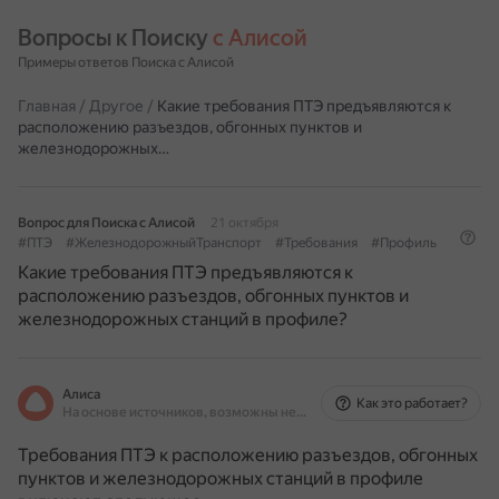
Вопросы к Поиску 
с Алисой
Примеры ответов Поиска с Алисой
Главная
/
Другое
/
Какие требования ПТЭ предъявляются к
расположению разъездов, обгонных пунктов и
железнодорожных…
Вопрос для Поиска с Алисой
21 октября
#ПТЭ
#ЖелезнодорожныйТранспорт
#Требования
#Профиль
Какие требования ПТЭ предъявляются к
расположению разъездов, обгонных пунктов и
железнодорожных станций в профиле?
Алиса
Как это работает?
На основе источников, возможны неточности
Требования ПТЭ к расположению разъездов, обгонных
пунктов и железнодорожных станций в профиле