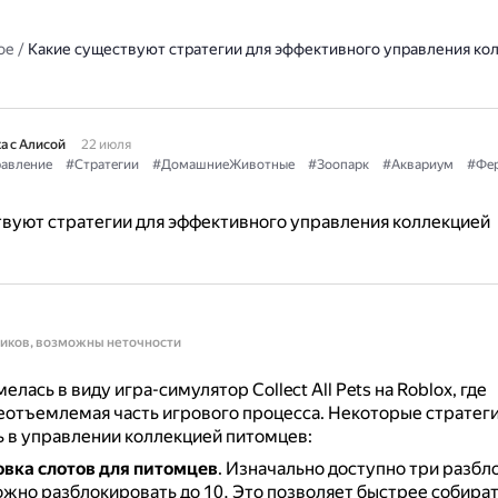
ое
/
Какие существуют стратегии для эффективного управления ко
а с Алисой
22 июля
авление
#Стратегии
#ДомашниеЖивотные
#Зоопарк
#Аквариум
#Фе
вуют стратегии для эффективного управления коллекцией
ников, возможны неточности
лась в виду игра-симулятор Collect All Pets на Roblox, где
еотъемлемая часть игрового процесса.
Некоторые стратеги
 в управлении коллекцией питомцев:
вка слотов для питомцев
.
Изначально доступно три разбл
ожно разблокировать до 10.
Это позволяет быстрее собират