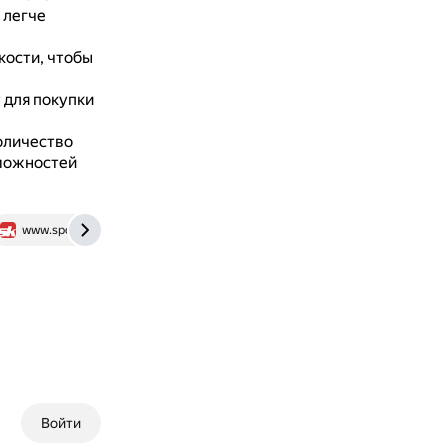
 легче
кости, чтобы
 для покупки
оличество
зможностей
www.sportskeeda.com
www.youtube.com
Войти