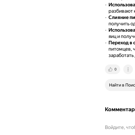
Использова
разбивают 
Слияние п
получить од
Использова
яиц и полу
Переход в 
питомцев, 
заработать
0
Найти в Пои
Комментар
Войдите, чт