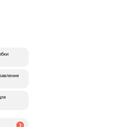
обки
равления
для