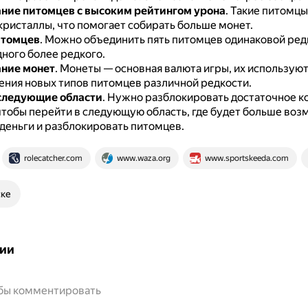
ние питомцев с высоким рейтингом урона
.
Такие питомцы
кристаллы, что помогает собирать больше монет.
итомцев
.
Можно объединить пять питомцев одинаковой ред
ного более редкого.
ние монет
.
Монеты — основная валюта игры, их используют
чения новых типов питомцев различной редкости.
следующие области
.
Нужно разблокировать достаточное к
чтобы перейти в следующую область, где будет больше во
 деньги и разблокировать питомцев.
rolecatcher.com
www.waza.org
www.sportskeeda.com
ске
ии
обы комментировать