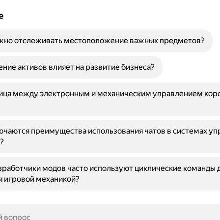
е
жно отслеживать местоположение важных предметов?
ение активов влияет на развитие бизнеса?
ница между электронным и механическим управлением кор
ючаются преимущества использования чатов в системах уп
?
работчики модов часто используют циклические команды 
я игровой механикой?