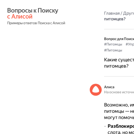
Вопросы к Поиску 
Главная
/
Друг
с Алисой
питомцев?
Примеры ответов Поиска с Алисой
Вопрос для Поиск
#Питомцы
#Упр
#Питомцы
Какие сущест
питомцев?
Алиса
На основе источ
Возможно, име
питомцы — н
могут помочь
Разблокиро
слота, но м