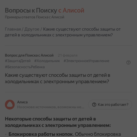
Вопросы к Поиску 
с Алисой
Примеры ответов Поиска с Алисой
Главная
/
Другое
/
Какие существуют способы защиты от
детей в холодильниках с электронным управлением?
Вопрос для Поиска с Алисой
21 февраля
#ЗащитаДетей
#Холодильник
#ЭлектронноеУправление
#БезопасностьРебенка
Какие существуют способы защиты от детей в
холодильниках с электронным управлением?
Алиса
Как это работает?
На основе источников, возможны неточности
Некоторые способы защиты от детей в
холодильниках с электронным управлением:
Блокировка работы кнопок
.
Обычно блокировка