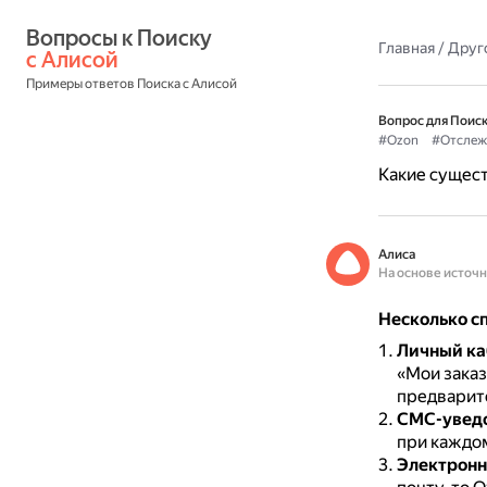
Вопросы к Поиску 
Главная
/
Друг
с Алисой
Примеры ответов Поиска с Алисой
Вопрос для Поиск
#Ozon
#Отслеж
Какие сущест
Алиса
На основе источ
Несколько сп
Личный ка
«Мои заказ
предварите
СМС-увед
при каждом
Электронн