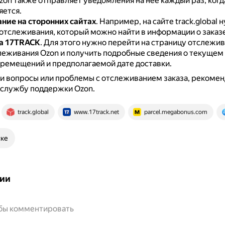
Ozon также отправляет уведомления на неё каждый раз, когд
яется.
ние на сторонних сайтах
.
Например, на сайте track.global 
отслеживания, который можно найти в информации о заказе
а 17TRACK
.
Для этого нужно перейти на страницу отслежив
еживания Ozon и получить подробные сведения о текущем 
ремещений и предполагаемой дате доставки.
и вопросы или проблемы с отслеживанием заказа, рекомен
 службу поддержки Ozon.
track.global
www.17track.net
parcel.megabonus.com
ске
ии
обы комментировать