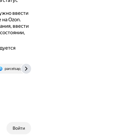
а статус
нужно ввести
 на Ozon.
ания, ввести
состоянии,
дуется
parcelsapp.com
track24.ru
Войти