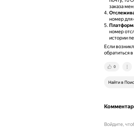
почту, то 
заказа мен
Отслежива
номер для 
Платформ
номер отсл
истории пе
Если возникл
обратиться в
0
Найти в Пои
Комментар
Войдите, чт