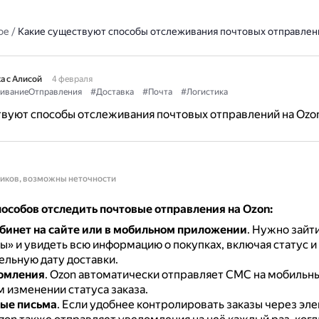
ое
/
Какие существуют способы отслеживания почтовых отправлен
а с Алисой
4 февраля
иваниеОтправления
#Доставка
#Почта
#Логистика
вуют способы отслеживания почтовых отправлений на Ozo
ников, возможны неточности
особов отследить почтовые отправления на Ozon:
бинет на сайте или в мобильном приложении
.
Нужно зайти
ы» и увидеть всю информацию о покупках, включая статус и
льную дату доставки.
омления
.
Ozon автоматически отправляет СМС на мобильн
 изменении статуса заказа.
ые письма
.
Если удобнее контролировать заказы через эл