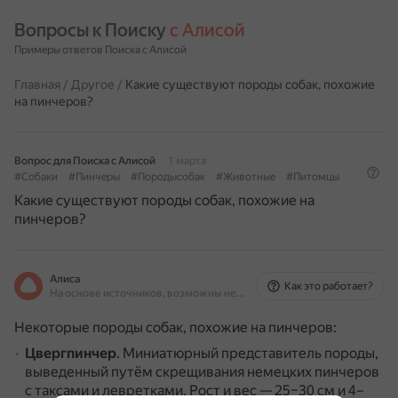
Вопросы к Поиску 
с Алисой
Примеры ответов Поиска с Алисой
Главная
/
Другое
/
Какие существуют породы собак, похожие
на пинчеров?
Вопрос для Поиска с Алисой
1 марта
#Собаки
#Пинчеры
#Породысобак
#Животные
#Питомцы
Какие существуют породы собак, похожие на
пинчеров?
Алиса
Как это работает?
На основе источников, возможны неточности
Некоторые породы собак, похожие на пинчеров:
Цвергпинчер
.
Миниатюрный представитель породы,
выведенный путём скрещивания немецких пинчеров
с таксами и левретками.
Рост и вес — 25–30 см и 4–