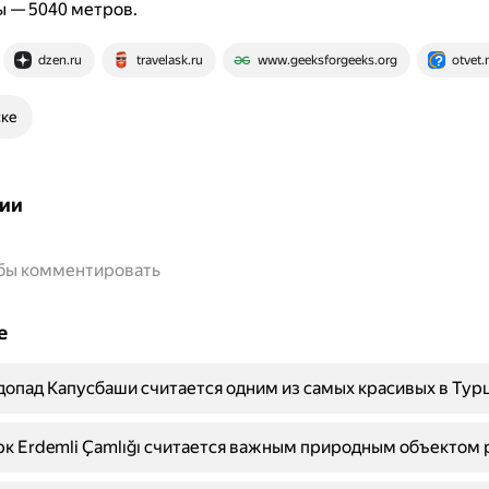
ы — 5040 метров.
dzen.ru
travelask.ru
www.geeksforgeeks.org
otvet.
ске
ии
обы комментировать
е
опад Капусбаши считается одним из самых красивых в Тур
к Erdemli Çamlığı считается важным природным объектом 