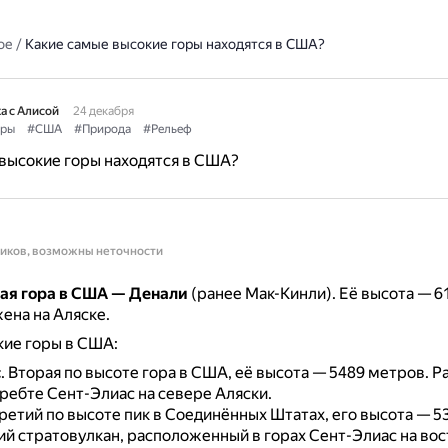
ое
/
Какие самые высокие горы находятся в США?
а с Алисой
24 декабря
оры
#США
#Природа
#Рельеф
высокие горы находятся в США?
ников, возможны неточности
ая гора в США — Денали
(ранее Мак-Кинли).
Её высота — 6
ена на Аляске.
кие горы в США:
с
.
Вторая по высоте гора в США, её высота — 5489 метров.
Р
ребте Сент-Элиас на севере Аляски.
ретий по высоте пик в Соединённых Штатах, его высота — 5
й стратовулкан, расположенный в горах Сент-Элиас на вос