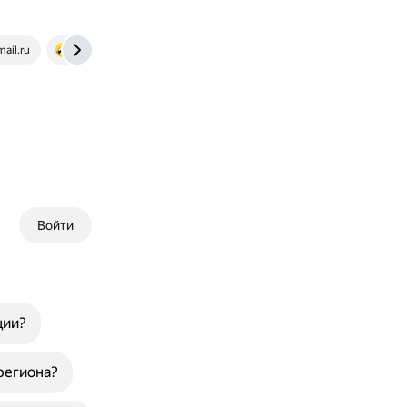
mail.ru
altezzatravel.ru
Войти
ции?
региона?