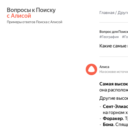
Вопросы к Поиску 
Главная
/
Друг
с Алисой
Примеры ответов Поиска с Алисой
Вопрос для Поиск
#География
#Г
Какие самые 
Алиса
На основе источ
Самая высок
она располож
Другие высо
Сент-Элиа
на горном х
Форакер
.
Т
Бона
.
Спящи