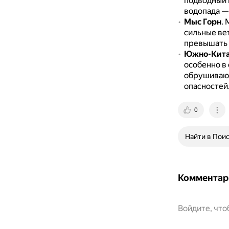
подводный 
водопада — 
Мыс Горн
.
М
сильные ве
превышать 1
Южно-Кита
особенно в
обрушивают
опасностей
0
Найти в Пои
Комментар
Войдите, чт