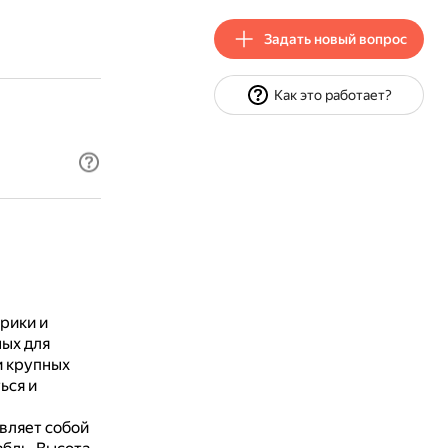
Задать новый вопрос
Как это работает?
рики и
ых для
и крупных
ься и
вляет собой