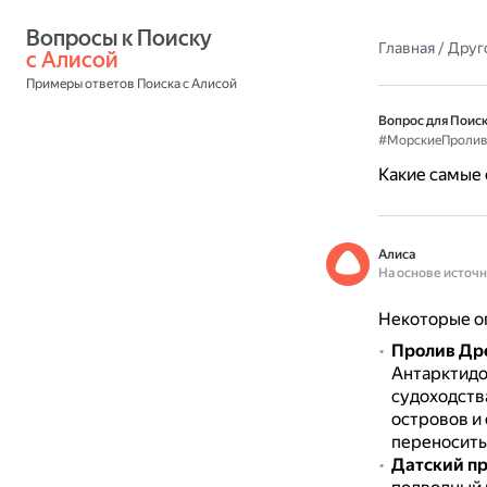
Вопросы к Поиску 
Главная
/
Друг
с Алисой
Примеры ответов Поиска с Алисой
Вопрос для Поиск
#МорскиеПроли
Какие самые
Алиса
На основе источ
Некоторые о
Пролив Др
Антарктидо
судоходств
островов и
переносить
Датский п