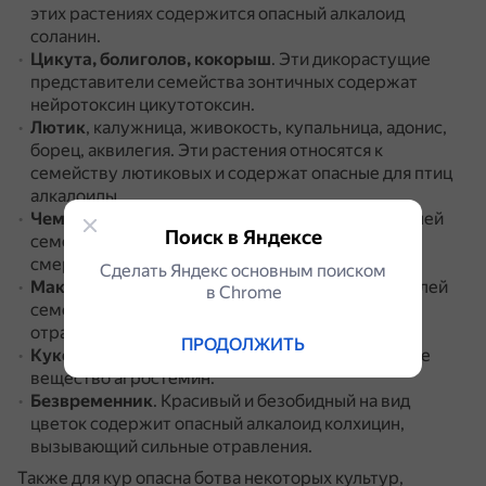
этих растениях содержится опасный алкалоид
соланин.
Цикута, болиголов, кокорыш
.
Эти дикорастущие
представители семейства зонтичных содержат
нейротоксин цикутотоксин.
Лютик
, калужница, живокость, купальница, адонис,
борец, аквилегия.
Эти растения относятся к
семейству лютиковых и содержат опасные для птиц
алкалоиды.
Чемерица и нарцисс
.
Листья этих представителей
Поиск в Яндексе
семейства лилейных ядовиты и вызывают
смертельное отравление.
Сделать Яндекс основным поиском
Мак и чистотел
.
Млечный сок этих представителей
в Сhrome
семейства маковых ядовит и вызывает сильные
отравления у домашних птиц.
ПРОДОЛЖИТЬ
Куколь
.
Сорное растение, содержащее ядовитое
вещество агростемин.
Безвременник
.
Красивый и безобидный на вид
цветок содержит опасный алкалоид колхицин,
вызывающий сильные отравления.
Также для кур опасна ботва некоторых культур,