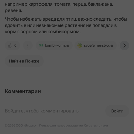
например картофеля, томата, перца, баклажана,
ревеня.
Чтобы избежать вреда для птиц, важно следить, чтобы
ядовитые или незнакомые растения не попадали в
корм с зерном или комбикормом.
0
kombi-korm.ru
svoefermerstvo.ru
mus
Найти в Поиске
Комментарии
Войдите, чтобы комментировать
Войти
© 2026 ООО «Яндекс»
Пользовательское соглашение
Связаться с нами