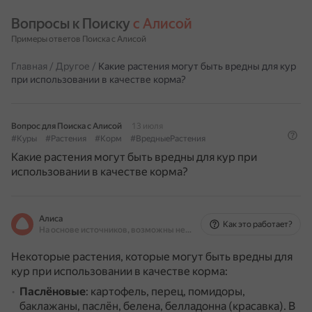
Вопросы к Поиску 
с Алисой
Примеры ответов Поиска с Алисой
Главная
/
Другое
/
Какие растения могут быть вредны для кур
при использовании в качестве корма?
Вопрос для Поиска с Алисой
13 июля
#Куры
#Растения
#Корм
#ВредныеРастения
Какие растения могут быть вредны для кур при
использовании в качестве корма?
Алиса
Как это работает?
На основе источников, возможны неточности
Некоторые растения, которые могут быть вредны для
кур при использовании в качестве корма:
Паслёновые
: картофель, перец, помидоры,
баклажаны, паслён, белена, белладонна (красавка).
В