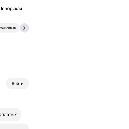
-Печорская
ww.cdu.ru
travelask.ru
Войти
рплаты?