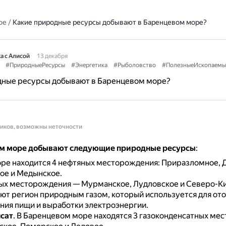
ое
/
Какие природные ресурсы добывают в Баренцевом море?
а с Алисой
13 декабря
#ПриродныеРесурсы
#Энергетика
#Рыболовство
#ПолезныеИскопаемы
дные ресурсы добывают в Баренцевом море?
ников, возможны неточности
м море добывают следующие природные ресурсы
:
оре находится 4 нефтяных месторождения: Приразломное, 
ое и Медынское.
вых месторождения — Мурманское, Лудловское и Северо-К
ют регион природным газом, который используется для ото
ния пищи и выработки электроэнергии.
сат
.
В Баренцевом море находятся 3 газоконденсатных ме