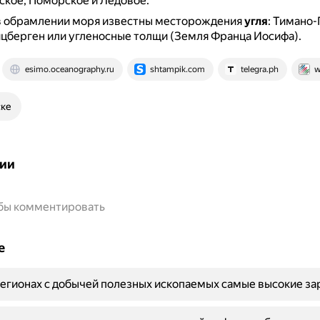
кое, Поморское и Ледовое.
 в обрамлении моря известны месторождения
угля
: Тимано
цберген или угленосные толщи (Земля Франца Иосифа).
esimo.oceanography.ru
shtampik.com
telegra.ph
w
ске
ии
обы комментировать
е
егионах с добычей полезных ископаемых самые высокие за