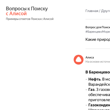
Вопросы к Поиску 
Главная
/
Друг
с Алисой
Примеры ответов Поиска с Алисой
Вопрос для Поиск
#БаренцевоМоре
Какие приро
Алиса
На основе источ
В Баренцево
Нефть
.
В м
Варандейск
Газ
.
3 газо
обеспечива
приготовле
Газоконден