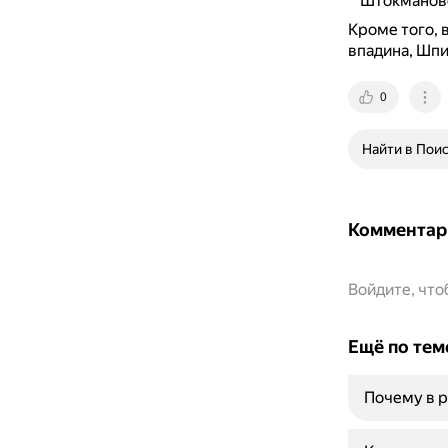
Штокмановс
Кроме того,
впадина, Шпи
0
Найти в Пои
Комментар
Войдите, чт
Ещё по тем
Почему в р