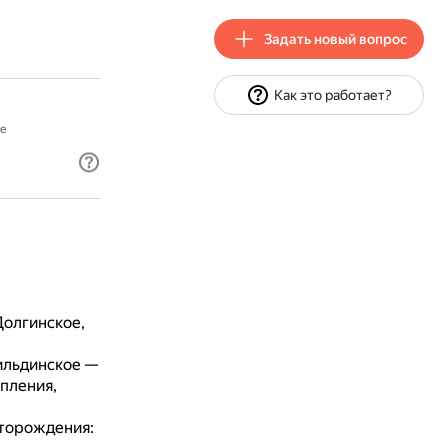
Задать новый вопрос
Как это работает?
е
Долгинское,
ильдинское —
пления,
сторождения: