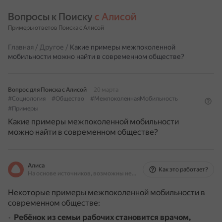
Вопросы к Поиску 
с Алисой
Примеры ответов Поиска с Алисой
Главная
/
Другое
/
Какие примеры межпоколенной
мобильности можно найти в современном обществе?
Вопрос для Поиска с Алисой
20 марта
#Социология
#Общество
#МежпоколеннаяМобильность
#Примеры
Какие примеры межпоколенной мобильности
можно найти в современном обществе?
Алиса
Как это работает?
На основе источников, возможны неточности
Некоторые примеры межпоколенной мобильности в
современном обществе:
Ребёнок из семьи рабочих становится врачом,