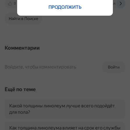
0
www.youtube.com
www.floordealer.ru
ПРОДОЛЖИТЬ
Найти в Поиске
Комментарии
Войдите, чтобы комментировать
Войти
Ещё по теме
Какой толщины линолеум лучше всего подойдёт
для пола?
Как толщина линолеума влияет на срок его службы