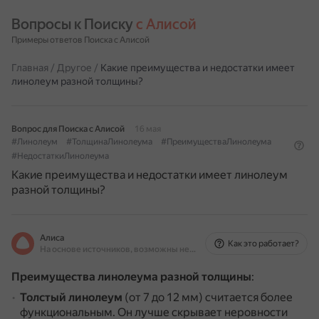
Вопросы к Поиску 
с Алисой
Примеры ответов Поиска с Алисой
Главная
/
Другое
/
Какие преимущества и недостатки имеет
линолеум разной толщины?
Вопрос для Поиска с Алисой
16 мая
#Линолеум
#ТолщинаЛинолеума
#ПреимуществаЛинолеума
#НедостаткиЛинолеума
Какие преимущества и недостатки имеет линолеум
разной толщины?
Алиса
Как это работает?
На основе источников, возможны неточности
Преимущества линолеума разной толщины
:
Толстый линолеум
(от 7 до 12 мм) считается более
функциональным.
Он лучше скрывает неровности