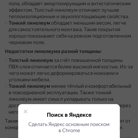
пола, обладает амортизирующим и антистатическим
эффектом.
Толстый линолеум отличают лучшие
теплоизоляционные и звукопоглощающие свойства.
Тонкий линолеум
обладает меньшим весом, легче
для самостоятельного монтажа.
Такие покрытия
хорошо показывают себя на ровном подготовленном
черновом поле.
Недостатки линолеума разной толщины
:
Толстый линолеум
за счёт повышенной толщины
ПВХ-слоя отличается более высокой мягкостью.
Из-за
чего может легко деформироваться ножками и
уголками мебели.
Тонкий линолеум
менее тёплый и комфортабельный
в повседневной эксплуатации.
Также тонкий
линолеум имеет смысл укладывать только на
достаточно ровные полы, в противном случае, через
него быстро проступят все неровности.
Поиск в Яндексе
Таким образом, выбор толщины линолеума зависит от
Сделать Яндекс основным поиском
конкретных потребностей и условий эксплуатации.
в Сhrome