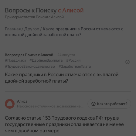
Вопросы к Поиску 
с Алисой
Примеры ответов Поиска с Алисой
Главная
/
Другое
/
Какие праздники в России отмечаются с
выплатой двойной заработной платы?
Вопрос для Поиска с Алисой
24 августа
#Праздники
#ДвойнаяЗарплата
#Россия
#ТрудовоеЗаконодательство
#ЗаработнаяПлата
Какие праздники в России отмечаются с выплатой
двойной заработной платы?
Алиса
Как это работает?
На основе источников, возможны неточности
Согласно статье 153 Трудового кодекса РФ, труд в
государственные праздники оплачивается не менее
чем в двойном размере.