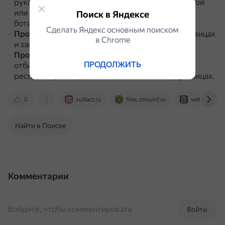
рукавицах из материала с водоупорной пропиткой
или маслобензостойкого материала, в кожаных
Поиск в Яндексе
ботинках и в защитной одежде.
Сделать Яндекс основным поиском
Пробу расплавленного битума
отбирать в рукавицах
в Сhrome
и защитных очках.
Пробу твёрдого неплавкого нефтепродукта
ПРОДОЛЖИТЬ
отбирать и измельчать в противопылевых
респираторах марок РП-К, Ф-62Ш и У-2к и рукавицах.
0
sudact.ru
files.stroyinf.ru
web.archive.
Найти в Поиске
Комментарии
Войдите, чтобы комментировать
Войти