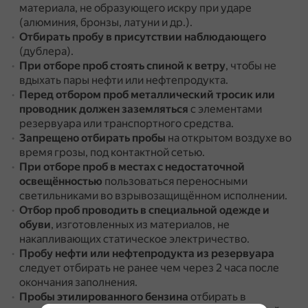
материала, не образующего искру при ударе
(алюминия, бронзы, латуни и др.).
Отбирать пробу в присутствии наблюдающего
(дублера).
При отборе проб стоять спиной к ветру
, чтобы не
вдыхать пары нефти или нефтепродукта.
Перед отбором проб металлический тросик или
проводник должен заземляться
с элементами
резервуара или транспортного средства.
Запрещено отбирать пробы
на открытом воздухе во
время грозы, под контактной сетью.
При отборе проб в местах с недостаточной
освещённостью
пользоваться переносными
светильниками во взрывозащищённом исполнении.
Отбор проб проводить в специальной одежде и
обуви
, изготовленных из материалов, не
накапливающих статическое электричество.
Пробу нефти или нефтепродукта из резервуара
следует отбирать не ранее чем через 2 часа после
окончания заполнения.
Пробы этилированного бензина
отбирать в