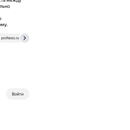
сть между
льно
р
ому.
proftests.ru
ru.wikipedia.org
Войти