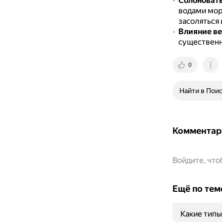
Солоноват
водами мор
засоляться 
Влияние ве
существенно
0
Найти в Пои
Комментар
Войдите, чт
Ещё по тем
Какие типы