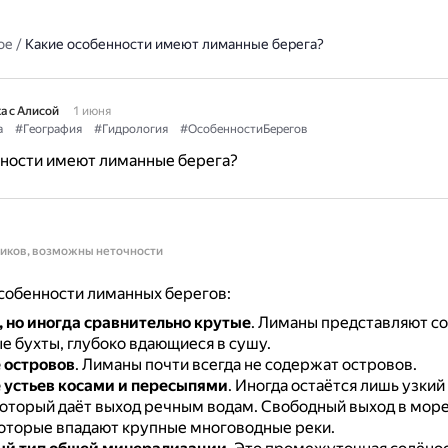
ое
/
Какие особенности имеют лиманные берега?
а с Алисой
1 июня
а
#География
#Гидрология
#ОсобенностиБерегов
нности имеют лиманные берега?
ников, возможны неточности
собенности лиманных берегов:
 но иногда сравнительно крутые
.
Лиманы представляют с
е бухты, глубоко вдающиеся в сушу.
 островов
.
Лиманы почти всегда не содержат островов.
устьев косами и пересыпями
.
Иногда остаётся лишь узкий
 который даёт выход речным водам.
Свободный выход в мор
которые впадают крупные многоводные реки.