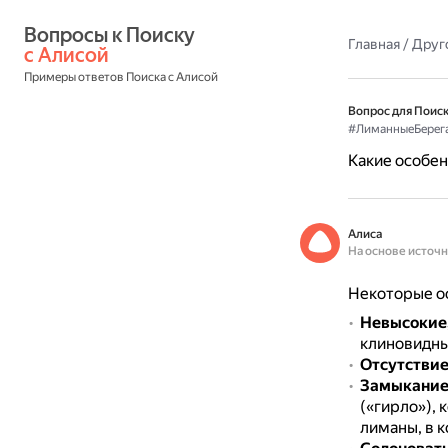
Вопросы к Поиску 
Главная
/
Друг
с Алисой
Примеры ответов Поиска с Алисой
Вопрос для Поиск
#ЛиманныеБерег
Какие особе
Алиса
На основе источ
Некоторые о
Невысокие,
клиновидны
Отсутствие
Замыкание 
(«гирло»),
лиманы, в 