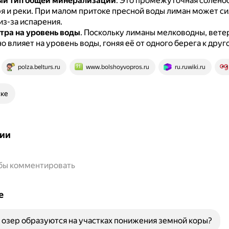
ый тип общей минерализации
.
Это промежуточная солёно
я и реки.
При малом притоке пресной воды лиман может си
из-за испарения.
тра на уровень воды
.
Поскольку лиманы мелководны, вете
 влияет на уровень воды, гоняя её от одного берега к друг
polza.belturs.ru
www.bolshoyvopros.ru
ru.ruwiki.ru
ске
ии
обы комментировать
е
 озер образуются на участках понижения земной коры?