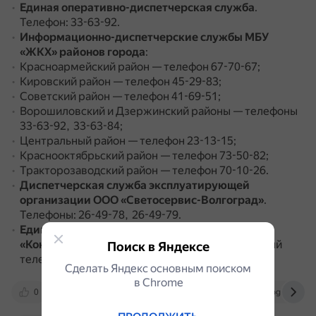
Единая оперативно-диспетчерская служба
.
Телефон: 33-63-92.
Информационно-диспетчерские службы МБУ
«ЖКХ» районов города
:
Красноармейский район — телефон 67-70-67;
Кировский район — телефон 45-29-83;
Советский район — телефон 41-69-51;
Ворошиловский и Дзержинский районы — телефоны
33-63-92, 33-63-84;
Центральный район — телефон 23-13-15;
Краснооктябрьский район — телефон 73-50-82;
Тракторозаводский район — телефон 70-10-26.
Диспетчерская служба эксплуатирующей
организации ООО «Светосервис-Волгоград»
.
Телефоны: 26-49-78, 26-49-79.
Единый городской диспетчерский центр
«Концессий» по вопросам ЖКХ
.
Многоканальный
Поиск в Яндексе
телефон: 8(8442) 60-66-00.
Сделать Яндекс основным поиском
в Сhrome
0
m.ok.ru
dzen.ru
www.volgograd.kp.ru