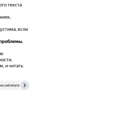
ого текста
ниях,
устима, если
 проблемы
,
ию
ности.
, и читать
w.sekretariat.ru
www.calltouch.ru