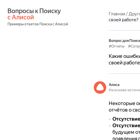
Вопросы к Поиску 
Главная
/
Друг
с Алисой
своей работе?
Примеры ответов Поиска с Алисой
Вопрос для Поиск
#Отчеты
#Сотр
Какие ошибки
своей работе
Алиса
На основе источ
Некоторые ош
отчётов о св
Отсутствие
Отсутстви
будущем от
появления 