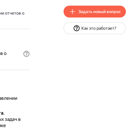
Задать новый вопрос
ии отчетов о
Как это работает?
в о
авлении
та
.
х задач в
ике