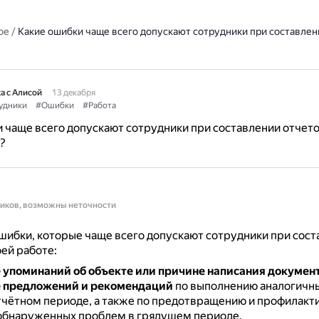
ое
/
Какие ошибки чаще всего допускают сотрудники при составлен
а с Алисой
13 декабря
удники
#Ошибки
#Работа
 чаще всего допускают сотрудники при составлении отчето
?
ников, возможны неточности
ибки, которые чаще всего допускают сотрудники при сост
оей работе:
 упоминаний об объекте или причине написания докумен
е предложений и рекомендаций
по выполнению аналогичны
чётном периоде, а также по предотвращению и профилакт
обнаруженных проблем в грядущем периоде.