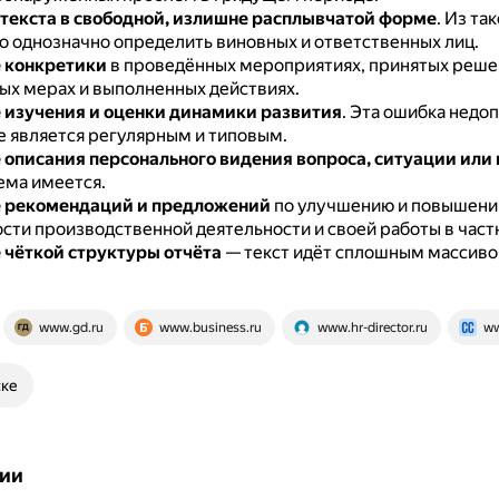
текста в свободной, излишне расплывчатой форме
.
Из так
 однозначно определить виновных и ответственных лиц.
 конкретики
в проведённых мероприятиях, принятых реше
х мерах и выполненных действиях.
 изучения и оценки динамики развития
.
Эта ошибка недоп
е является регулярным и типовым.
 описания персонального видения вопроса, ситуации или
ема имеется.
е рекомендаций и предложений
по улучшению и повышен
сти производственной деятельности и своей работы в част
 чёткой структуры отчёта
— текст идёт сплошным массивом
.
www.gd.ru
www.business.ru
www.hr-director.ru
ww
ске
ии