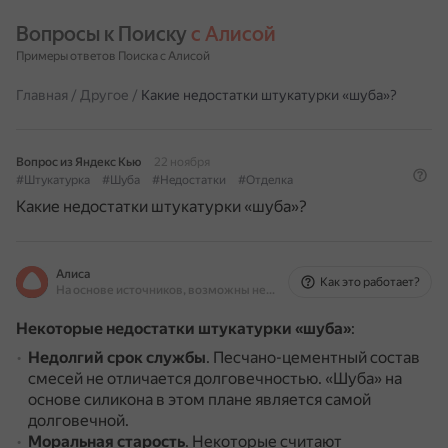
Вопросы к Поиску 
с Алисой
Примеры ответов Поиска с Алисой
Главная
/
Другое
/
Какие недостатки штукатурки «шуба»?
Вопрос из Яндекс Кью
22 ноября
#Штукатурка
#Шуба
#Недостатки
#Отделка
Какие недостатки штукатурки «шуба»?
Алиса
Как это работает?
На основе источников, возможны неточности
Некоторые недостатки штукатурки «шуба»
:
Недолгий срок службы
.
Песчано-цементный состав
смесей не отличается долговечностью.
«Шуба» на
основе силикона в этом плане является самой
долговечной.
Моральная старость
.
Некоторые считают