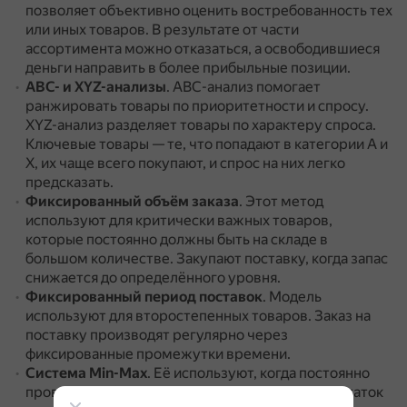
позволяет объективно оценить востребованность тех
или иных товаров.
В результате от части
ассортимента можно отказаться, а освободившиеся
деньги направить в более прибыльные позиции.
ABC- и XYZ-анализы
.
ABC-анализ помогает
ранжировать товары по приоритетности и спросу.
XYZ-анализ разделяет товары по характеру спроса.
Ключевые товары — те, что попадают в категории A и
X, их чаще всего покупают, и спрос на них легко
предсказать.
Фиксированный объём заказа
.
Этот метод
используют для критически важных товаров,
которые постоянно должны быть на складе в
большом количестве.
Закупают поставку, когда запас
снижается до определённого уровня.
Фиксированный период поставок
.
Модель
используют для второстепенных товаров.
Заказ на
поставку производят регулярно через
фиксированные промежутки времени.
Система Min-Max
.
Её используют, когда постоянно
проверять объём запаса слишком затратно.
Остаток