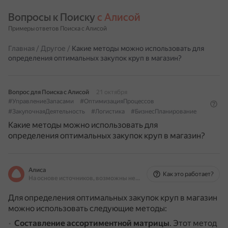
Вопросы к Поиску 
с Алисой
Примеры ответов Поиска с Алисой
Главная
/
Другое
/
Какие методы можно использовать для
определения оптимальных закупок круп в магазин?
Вопрос для Поиска с Алисой
21 октября
#УправлениеЗапасами
#ОптимизацияПроцессов
#ЗакупочнаяДеятельность
#Логистика
#БизнесПланирование
Какие методы можно использовать для
определения оптимальных закупок круп в магазин?
Алиса
Как это работает?
На основе источников, возможны неточности
Для определения оптимальных закупок круп в магазин
можно использовать следующие методы:
Составление ассортиментной матрицы
.
Этот метод