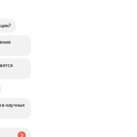
рции?
ления
вятся
 в научных