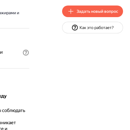
Задать новый вопрос
ажирами и
Как это работает?
и
жду
ы соблюдать
зникает
те и