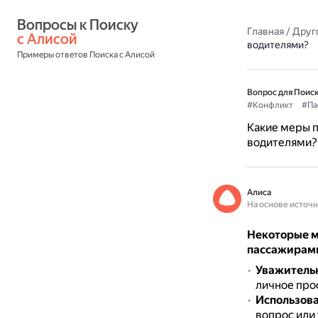
Вопросы к Поиску 
Главная
/
Друг
с Алисой
водителями?
Примеры ответов Поиска с Алисой
Вопрос для Поиск
#Конфликт
#Па
Какие меры 
водителями?
Алиса
На основе источ
Некоторые м
пассажирами
Уважительн
личное про
Использова
вопрос или 