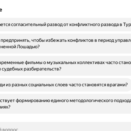
е
ется согласительный развод от конфликтного развода в Ту
предпринять, чтобы избежать конфликтов в период управ
гненной Лошадью?
ременные фильмы о музыкальных коллективах часто стано
 судебных разбирательств?
и из разных социальных слоев часто становятся врагами?
ствует формированию единого методологического подхода
ниях?