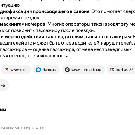
ситуацию.
удиофиксация происходящего в салоне
.
Это помогает сде
во время поездок.
маскинга» номеров
.
Многие операторы такси вводят эту м
е мог позвонить пассажиру после поездки.
 мер воздействия как к водителям, так и к пассажирам
.
водителей это может быть отсев водителей-нарушителей, а
пассажиров — оценка пассажира, отмена несправедливых
ных оценок, тревожная кнопка.
www.kp.ru
riamo.ru
www.taximaster.ru
kuzbass85.
ске
ии
обы комментировать