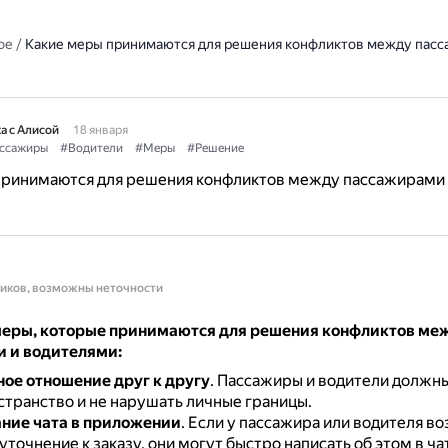
ое
/
Какие меры принимаются для решения конфликтов между пасс
а с Алисой
18 января
ссажиры
#Водители
#Меры
#Решение
принимаются для решения конфликтов между пассажирами 
ников, возможны неточности
еры, которые принимаются для решения конфликтов ме
 и водителями:
ое отношение друг к другу
.
Пассажиры и водители должн
странство и не нарушать личные границы.
ние чата в приложении
.
Если у пассажира или водителя во
уточнение к заказу, они могут быстро написать об этом в ча