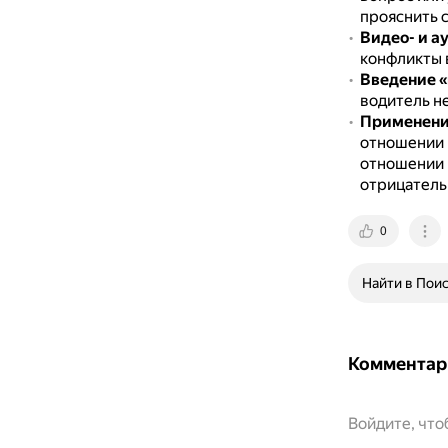
прояснить 
Видео- и а
конфликты 
Введение «
водитель н
Применение
отношении 
отношении 
отрицатель
0
Найти в Пои
Комментар
Войдите, чт