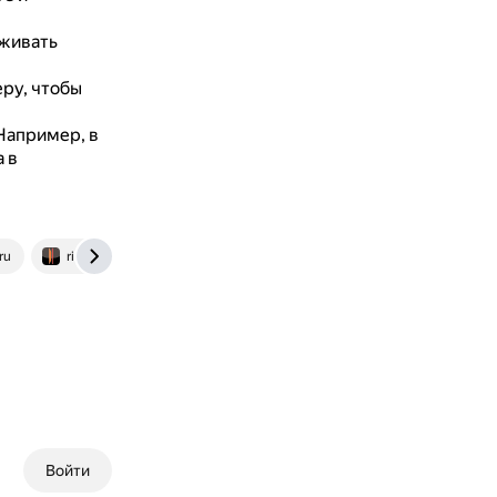
рживать
еру, чтобы
Например, в
 в
ru
riavrn.ru
Войти