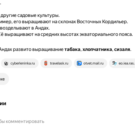
.
 другие садовые культуры.
имер, его выращивают на склонах Восточных Кордильер.
 возделывают в Андах.
Её выращивают на средних высотах экваториального пояса.
 Андах развито выращивание
табака
,
хлопчатника
,
сизаля
.
cyberleninka.ru
travelask.ru
otvet.mail.ru
eo.iea.ras.
ске
ии
обы комментировать