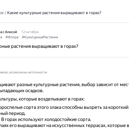
ое
/
Какие культурные растения выращивают в горах?
а с Алисой
12 октября
я
#Флора
#КультурныеРастения
рные растения выращивают в горах?
ников, возможны неточности
щивают разные культурные растения, выбор зависит от мес
выпадающих осадков.
льтуры, которые возделывают в горах:
ороспелые сорта этого злака способны вызреть за короткий
ный период.
.
В горах используют холодостойкие сорта.
лаях его выращивают на искусственных террасах, которые в