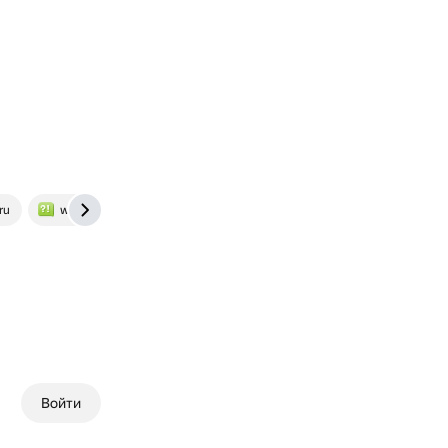
ru
www.bolshoyvopros.ru
Войти