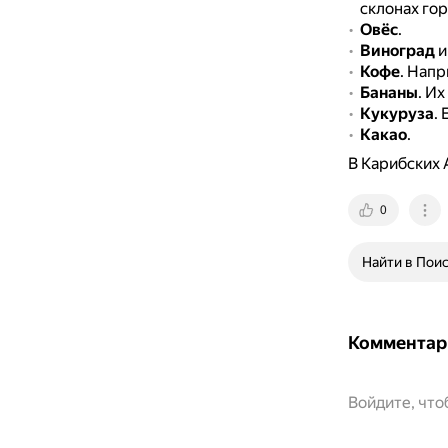
склонах гор
Овёс
.
Виноград
и
Кофе
.
Напр
Бананы
.
Их
Кукуруза
.
Какао
.
В Карибских
0
Найти в Пои
Комментар
Войдите, чт