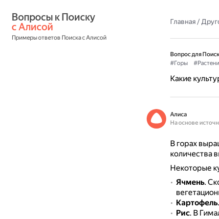
Вопросы к Поиску 
Главная
/
Друг
с Алисой
Примеры ответов Поиска с Алисой
Вопрос для Поиск
#Горы
#Растени
Какие культу
Алиса
На основе источ
В горах выра
количества 
Некоторые ку
Ячмень
.
Ск
вегетацион
Картофель
Рис
.
В Гима