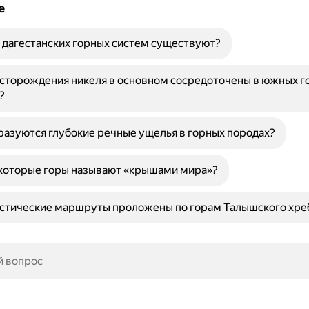
е
 дагестанских горных систем существуют?
сторождения никеля в основном сосредоточены в южных г
?
азуются глубокие речные ущелья в горных породах?
которые горы называют «крышами мира»?
истические маршруты проложены по горам Талышского хре