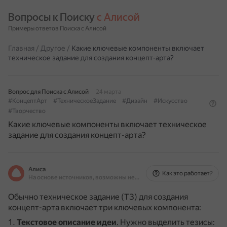
Вопросы к Поиску 
с Алисой
Примеры ответов Поиска с Алисой
Главная
/
Другое
/
Какие ключевые компоненты включает
техническое задание для создания концепт-арта?
Вопрос для Поиска с Алисой
24 марта
#КонцептАрт
#ТехническоеЗадание
#Дизайн
#Искусство
#Творчество
Какие ключевые компоненты включает техническое
задание для создания концепт-арта?
Алиса
Как это работает?
На основе источников, возможны неточности
Обычно техническое задание (ТЗ) для создания
концепт-арта включает три ключевых компонента:
Текстовое описание идеи
.
Нужно выделить тезисы: