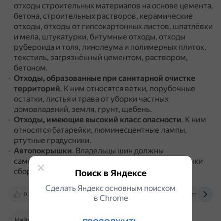
отходы строительных материалов на основе цемента,
бетона, строительных растворов, керамические
отходы, отходы от гипсокартонных листов, шпатлёвки
и мела, штукатурки, битумные отходы, отходы
рубероида и толя, линолеума и полимерных плиток,
текстиль, загрязнённый цементом, раствором,
бетоном.
Отходы, образованные при санитарной очистке
территорий
.
К ним относятся ветки, порубочные
остатки, листья и трава от уборки частных
домовладений, земля, грунт, щебень.
Отходы, имеющие высокий класс опасности
.
К ним
относятся батарейки, люминесцентные лампы,
ртутные градусники.
Автопокрышки
.
Владельцы шин должны
самостоятельно вывозить их на специальные точки
сбора либо сдавать в пункты вторсырья.
Поиск в Яндексе
Сделать Яндекс основным поиском
0
ravilsp.ru
kansk-adm.ru
vk.com
в Сhrome
Найти в Поиске