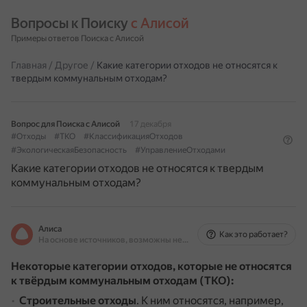
Вопросы к Поиску 
с Алисой
Примеры ответов Поиска с Алисой
Главная
/
Другое
/
Какие категории отходов не относятся к
твердым коммунальным отходам?
Вопрос для Поиска с Алисой
17 декабря
#Отходы
#ТКО
#КлассификацияОтходов
#ЭкологическаяБезопасность
#УправлениеОтходами
Какие категории отходов не относятся к твердым
коммунальным отходам?
Алиса
Как это работает?
На основе источников, возможны неточности
Некоторые категории отходов, которые не относятся
к твёрдым коммунальным отходам (ТКО):
Строительные отходы
.
К ним относятся, например,