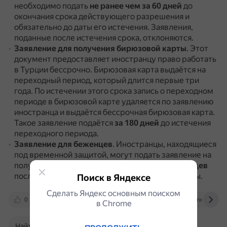
необходимо подать
не ранее чем за 60 дней
до
окончания срока действующего разрешения и
обязательно до даты его истечения.
Заявления,
поданные после истечения срока, отклоняются.
Заявление для получения бирюзовой карты
.
Этот
документ предоставляет иностранцу право работать
в Турции бессрочно.
Бирюзовая карта выдаётся на
переходный период, который длится первые три
года.
По истечении этого срока запись о переходном
периоде в бирюзовой карте удаляется по заявлению
иностранца и выдаётся бессрочная бирюзовая карта.
Такое заявление подаётся
за 180 дней
до истечения
переходного периода.
Заявление для беженцев
.
Иностранцы, находящиеся
под временной защитой, могут подать заявление на
получение разрешения на работу
через 6 месяцев
после выдачи удостоверения временной защиты.
Поиск в Яндексе
Сделать Яндекс основным поиском
0
eurasianestates.com
www.gunesgunes.com
в Сhrome
Найти в Поиске