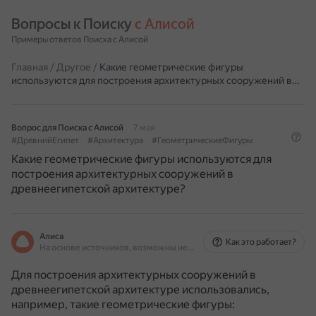
Вопросы к Поиску 
с Алисой
Примеры ответов Поиска с Алисой
Главная
/
Другое
/
Какие геометрические фигуры
используются для построения архитектурных сооружений в…
Вопрос для Поиска с Алисой
7 мая
#ДревнийЕгипет
#Архитектура
#ГеометрическиеФигуры
Какие геометрические фигуры используются для
построения архитектурных сооружений в
древнеегипетской архитектуре?
Алиса
Как это работает?
На основе источников, возможны неточности
Для построения архитектурных сооружений в
древнеегипетской архитектуре использовались,
например, такие геометрические фигуры: