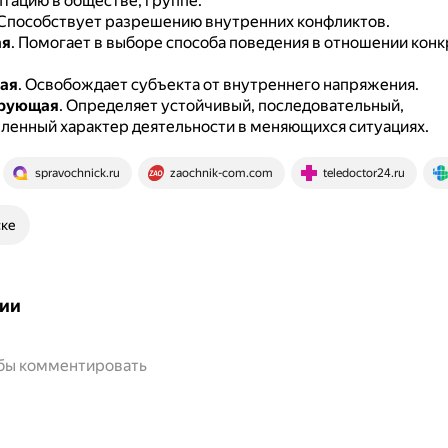
птацию в обществе, группе.
Способствует разрешению внутренних конфликтов.
ая
.
Помогает в выборе способа поведения в отношении конк
ая
.
Освобождает субъекта от внутреннего напряжения.
рующая
.
Определяет устойчивый, последовательный,
ленный характер деятельности в меняющихся ситуациях.
spravochnick.ru
zaochnik-com.com
teledoctor24.ru
ске
ии
обы комментировать