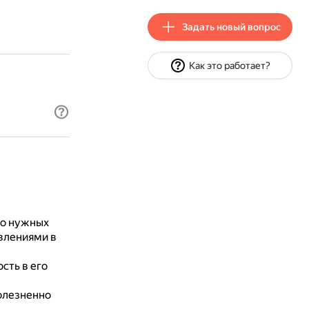
Задать новый вопрос
Как это работает?
 о нужных
явлениями в
сть в его
олезненно