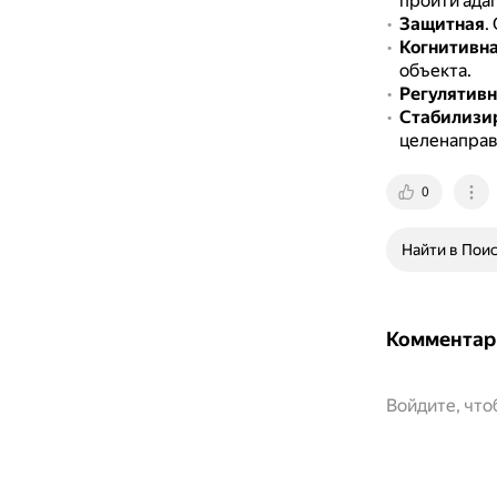
пройти ада
Защитная
.
Когнитивн
объекта.
Регулятивн
Стабилизи
целенаправ
0
Найти в Пои
Комментар
Войдите, чт