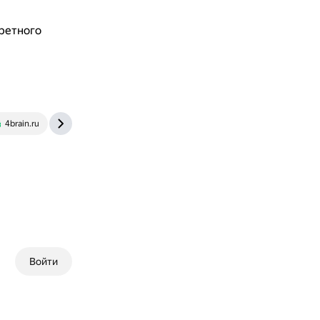
ретного
4brain.ru
blog.wikium.ru
Войти