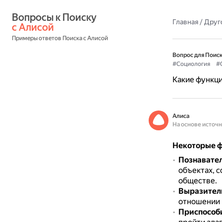
Вопросы к Поиску 
Главная
/
Друг
с Алисой
Примеры ответов Поиска с Алисой
Вопрос для Поиск
#Социология
#
Какие функци
Алиса
На основе источ
Некоторые ф
Познавате
объектах, с
обществе.
Выразител
отношении к
Приспособ