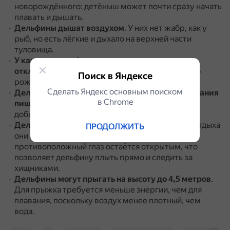
новорождённого: детёныш может почти сразу начать
плавать и дышать.
Дельфины дышат воздухом
.
У них нет жабр, как у
рыб, но есть лёгкие и дыхало на верхней части
туловища.
У каждого дельфина есть имя, на которое он
откликается
.
Имя присваивается стаей с самого
Поиск в Яндексе
рождения и сохраняется на всю жизнь.
Сделать Яндекс основным поиском
Дельфины не используют зубы для пережёвывания
в Сhrome
пищи
.
Зубы нужны им лишь для захватывания
добычи, которую они глотают целиком.
Дельфины спят с открытым глазом
.
Во время отдыха
ПРОДОЛЖИТЬ
они отключают только одно полушарие мозга:
противоположный глаз остаётся открытым, что
позволяет дельфину плыть прямо и следить за
хищниками.
Дельфины могут прыгать на высоту до 4,5 метров
.
Для прыжка требуется меньше энергии, чем для
плавания, поскольку воздух менее плотный, чем
вода.