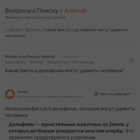
Вопросы к Поиску 
с Алисой
Примеры ответов Поиска с Алисой
Главная
/
Другое
/
Какие факты о дельфинах могут удивить
человека?
Вопрос для Поиска с Алисой
13 декабря
#Дельфины
#Факты
#Животные
#Интересно
Какие факты о дельфинах могут удивить человека?
Алиса
Как это работает?
На основе источников, возможны неточности
Несколько фактов о дельфинах, которые могут удивить
человека:
Дельфины — единственные животные на Земле, у
которых детёныши рождаются хвостом вперёд
.
Это
позволяет предотвратить утопление