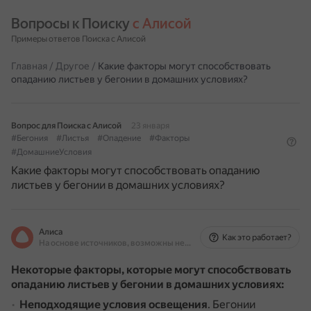
Вопросы к Поиску 
с Алисой
Примеры ответов Поиска с Алисой
Главная
/
Другое
/
Какие факторы могут способствовать
опаданию листьев у бегонии в домашних условиях?
Вопрос для Поиска с Алисой
23 января
#Бегония
#Листья
#Опадение
#Факторы
#ДомашниеУсловия
Какие факторы могут способствовать опаданию
листьев у бегонии в домашних условиях?
Алиса
Как это работает?
На основе источников, возможны неточности
Некоторые факторы, которые могут способствовать
опаданию листьев у бегонии в домашних условиях:
Неподходящие условия освещения
.
Бегонии