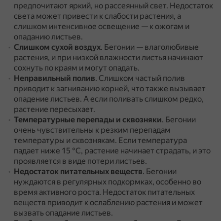
предпочитают яркий, но рассеянный свет.
Недостаток
света может привести к слабости растения, а
слишком интенсивное освещение — к ожогам и
опаданию листьев.
Слишком сухой воздух
.
Бегонии — влаголюбивые
растения, и при низкой влажности листья начинают
сохнуть по краям и могут опадать.
Неправильный полив
.
Слишком частый полив
приводит к загниванию корней, что также вызывает
опадение листьев.
А если поливать слишком редко,
растение пересыхает.
Температурные перепады и сквозняки
.
Бегонии
очень чувствительны к резким перепадам
температуры и сквознякам.
Если температура
падает ниже 15 °C, растение начинает страдать, и это
проявляется в виде потери листьев.
Недостаток питательных веществ
.
Бегонии
нуждаются в регулярных подкормках, особенно во
время активного роста.
Недостаток питательных
веществ приводит к ослаблению растения и может
вызвать опадание листьев.