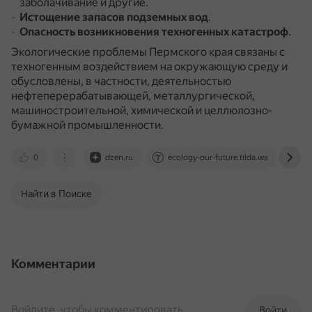
заболачивание и другие.
Истощение запасов подземных вод
.
Опасность возникновения техногенных катастроф
.
Экологические проблемы Пермского края связаны с
техногенным воздействием на окружающую среду и
обусловлены, в частности, деятельностью
нефтеперерабатывающей, металлургической,
машиностроительной, химической и целлюлозно-
бумажной промышленности.
0
dzen.ru
ecology-our-future.tilda.ws
pe
Найти в Поиске
Комментарии
Войдите, чтобы комментировать
Войти