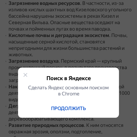
Загрязнение водных ресурсов
.
В частности, из-за
изливов кислых шахтных вод Кизеловского угольного
бассейна нарушены экосистемы в реках Кизел и
Северная Вильва.
Опасные вещества оседают на
почвах и пойменных лугах во время паводка.
Кислотные почвы и деградация экосистем
.
Почвы,
насыщенные серной кислотой, становятся
непригодными для жизни большинства растений и
животных.
Загрязнение воздуха
.
Пермский край — крупный
промышленный регион, в результате производства
выделяются ядовитые вещества, что ведёт к
Поиск в Яндексе
загрязнению атмосферы.
Накопление отходов
.
В результате хозяйственной
Сделать Яндекс основным поиском
деятельности предприятий образуется порядка 1000
в Сhrome
видов отходов производства и потребления.
Деградация лесных массивов
.
Это связано с
ПРОДОЛЖИТЬ
деятельностью лесозаготовительного и
деревообрабатывающего комплекса.
Развитие природных процессов
.
К ним относятся
овражная эрозия, оползни, подтопление,