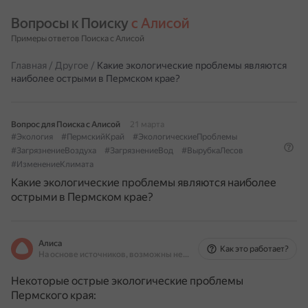
Вопросы к Поиску 
с Алисой
Примеры ответов Поиска с Алисой
Главная
/
Другое
/
Какие экологические проблемы являются
наиболее острыми в Пермском крае?
Вопрос для Поиска с Алисой
21 марта
#Экология
#ПермскийКрай
#ЭкологическиеПроблемы
#ЗагрязнениеВоздуха
#ЗагрязнениеВод
#ВырубкаЛесов
#ИзменениеКлимата
Какие экологические проблемы являются наиболее
острыми в Пермском крае?
Алиса
Как это работает?
На основе источников, возможны неточности
Некоторые острые экологические проблемы
Пермского края: