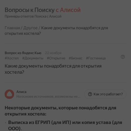
Вопросы к Поиску 
с Алисой
Примеры ответов Поиска с Алисой
Главная
/
Другое
/
Какие документы понадобятся для
открытия хостела?
Вопрос из Яндекс Кью
22 ноября
#Хостел
#Документы
#Открытие
#Бизнес
#Гостиница
Какие документы понадобятся для открытия
хостела?
Алиса
Как это работает?
На основе источников, возможны неточности
Некоторые документы, которые понадобятся для
открытия хостела:
Выписка из ЕГРИП (для ИП) или копия устава (для
ООО)
.