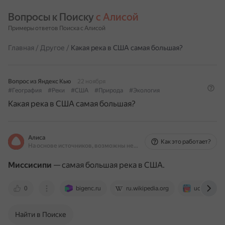
Вопросы к Поиску 
с Алисой
Примеры ответов Поиска с Алисой
Главная
/
Другое
/
Какая река в США самая большая?
Вопрос из Яндекс Кью
22 ноября
#География
#Реки
#США
#Природа
#Экология
Какая река в США самая большая?
Алиса
Как это работает?
На основе источников, возможны неточности
Миссисипи
— самая большая река в США.
0
bigenc.ru
ru.wikipedia.org
uchi.ru
Найти в Поиске