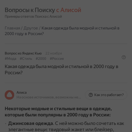
Вопросы к Поиску 
с Алисой
Примеры ответов Поиска с Алисой
Главная
/
Другое
/
Какая одежда была модной и стильной в
2000 году в России?
Вопрос из Яндекс Кью
22 ноября
#Мода
#Стиль
#2000
#Россия
Какая одежда была модной и стильной в 2000 году в
России?
Алиса
Как это работает?
На основе источников, возможны неточности
Некоторые модные и стильные вещи в одежде,
которые были популярны в 2000 году в России:
Джинсовая одежда
.
С ней можно было сочетать как
элегантные вещи: твидовый жакет или блейзер,