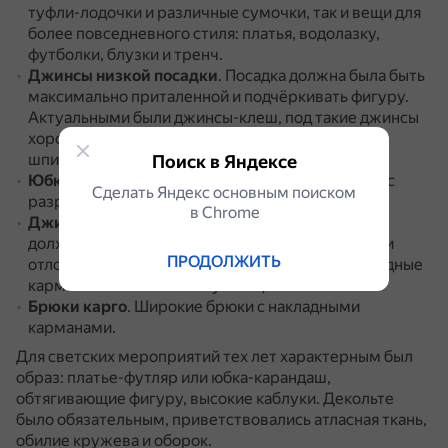
туфли-лодочки и различные сумочки, так и вещи для
более повседневного стиля: платья, водолазку,
футболки, блузки и тренч.
Джинсы низкой посадки
.
Посадка должна была быть
максимально приталенной и подчёркивать фигуру.
Актуальными были джинсы-клеш, под такие джинсы
хорошо смотрелась обувь на платформе или на
шпильках с острым носом.
Поиск в Яндексе
Юбки с разрезами
.
Стильными считались юбки с
Сделать Яндекс основным поиском
разрезами не только по бокам, но и спереди.
в Сhrome
Джинсовые куртки прямого силуэта
.
Изделие
должно было иметь длинный рукав на манжете и
ПРОДОЛЖИТЬ
отложной воротник, спереди — застёжку, накладные
карманы с клапаном на пуговицах.
Брюки карго
.
Широкие брюки с накладными
карманами.
Для светских мероприятий тех лет характерным был
образ: платье-футляр или юбка-карандаш,
обтягивающие фигуру, высокие каблуки.
Декольте
было обязательным, приветствовались атласная ткань,
обилие кружева и оборок.