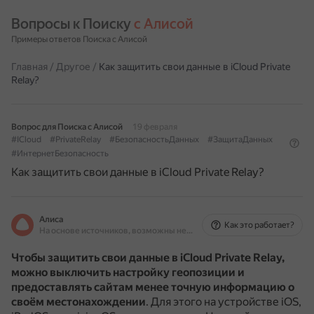
Вопросы к Поиску 
с Алисой
Примеры ответов Поиска с Алисой
Главная
/
Другое
/
Как защитить свои данные в iCloud Private
Relay?
Вопрос для Поиска с Алисой
19 февраля
#ICloud
#PrivateRelay
#БезопасностьДанных
#ЗащитаДанных
#ИнтернетБезопасность
Как защитить свои данные в iCloud Private Relay?
Алиса
Как это работает?
На основе источников, возможны неточности
Чтобы защитить свои данные в iCloud Private Relay,
можно выключить настройку геопозиции и
предоставлять сайтам менее точную информацию о
своём местонахождении
.
Для этого на устройстве iOS,