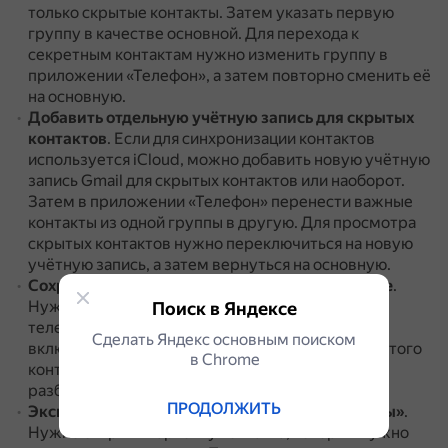
только скрытые контакты.
Затем указать первую
группу в качестве основной.
Для перехода к
секретным контактам нужно изменить группу в
приложении «Телефон», а затем повторно сменить её
на основную.
Добавить отдельную учётную запись для скрытых
контактов
.
Если для синхронизации контактов
используется iCloud, можно добавить новую учётную
запись Gmail для скрытых контактов или наоборот.
Затем в приложении «Телефон» перенести важные
контакты из одной группы в другую.
Для просмотра
скрытых контактов нужно переключиться на новую
учётную запись, а затем вернуться на основную.
Сохранить контакт в заблокированной заметке
.
Нужно создать новую заметку, записать в неё
Поиск в Яндексе
телефон с кодом страны и оператора, а затем
Сделать Яндекс основным поиском
включить защиту паролем.
Для просмотра скрытого
в Сhrome
контакта потребуется найти нужную заметку и
разблокировать её.
ПРОДОЛЖИТЬ
Экспортировать контакт в приложение «Файлы»
.
Нужно открыть карточку контакта, который нужно