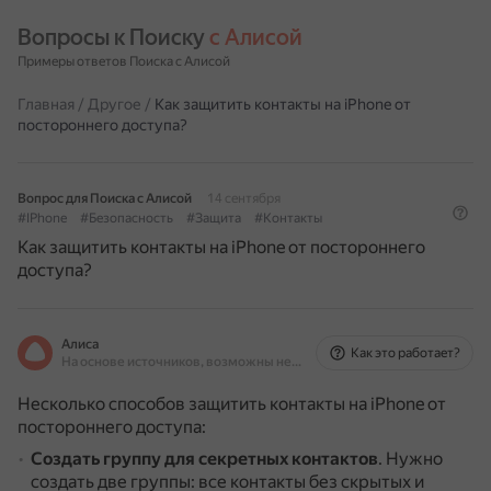
Вопросы к Поиску 
с Алисой
Примеры ответов Поиска с Алисой
Главная
/
Другое
/
Как защитить контакты на iPhone от
постороннего доступа?
Вопрос для Поиска с Алисой
14 сентября
#IPhone
#Безопасность
#Защита
#Контакты
Как защитить контакты на iPhone от постороннего
доступа?
Алиса
Как это работает?
На основе источников, возможны неточности
Несколько способов защитить контакты на iPhone от
постороннего доступа:
Создать группу для секретных контактов
.
Нужно
создать две группы: все контакты без скрытых и