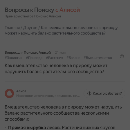
Вопросы к Поиску 
с Алисой
Примеры ответов Поиска с Алисой
Главная
/
Другое
/
Как вмешательство человека в природу
может нарушить баланс растительного сообщества?
Вопрос для Поиска с Алисой
21 мая
#Экология
#Природа
#Растения
#Баланс
#Вмешательство
Как вмешательство человека в природу может
нарушить баланс растительного сообщества?
Алиса
Как это работает?
На основе источников, возможны неточности
Вмешательство человека в природу может нарушить
баланс растительного сообщества несколькими
способами:
Прямая вырубка лесов
.
Растения нижних ярусов