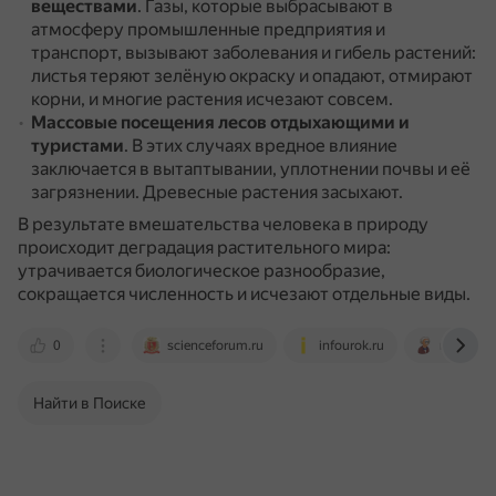
веществами
.
Газы, которые выбрасывают в
атмосферу промышленные предприятия и
транспорт, вызывают заболевания и гибель растений:
листья теряют зелёную окраску и опадают, отмирают
корни, и многие растения исчезают совсем.
Массовые посещения лесов отдыхающими и
туристами
.
В этих случаях вредное влияние
заключается в вытаптывании, уплотнении почвы и её
загрязнении.
Древесные растения засыхают.
В результате вмешательства человека в природу
происходит деградация растительного мира:
утрачивается биологическое разнообразие,
сокращается численность и исчезают отдельные виды.
0
scienceforum.ru
infourok.ru
naupri.ru
Найти в Поиске