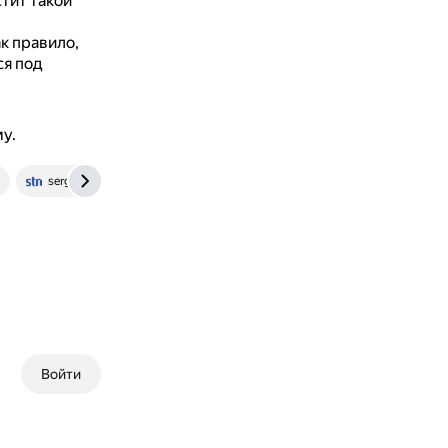
тит такой
к правило,
я под
у.
sergeytroshin.ru
Войти