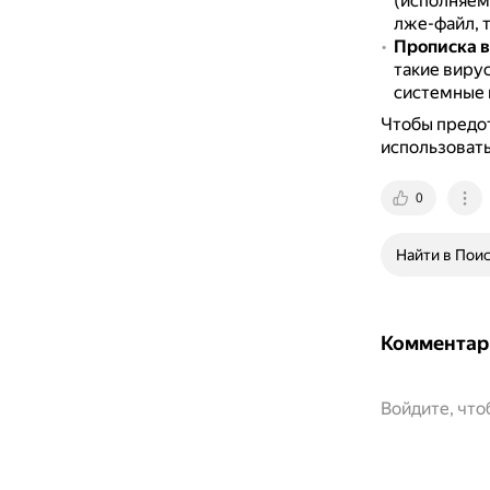
(исполняем
лже-файл, 
Прописка в
такие виру
системные 
Чтобы предо
использовать
0
Найти в Пои
Комментар
Войдите, чт