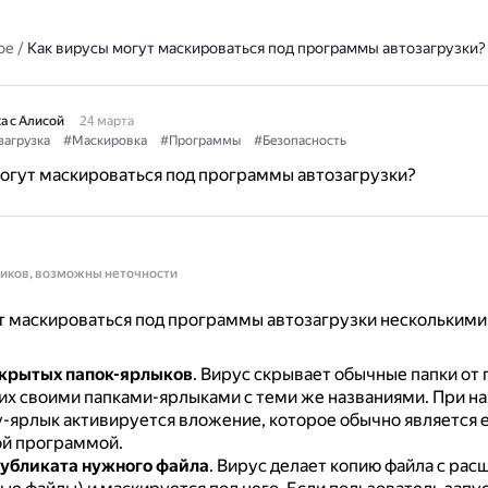
ое
/
Как вирусы могут маскироваться под программы автозагрузки?
а с Алисой
24 марта
загрузка
#Маскировка
#Программы
#Безопасность
огут маскироваться под программы автозагрузки?
ников, возможны неточности
 маскироваться под программы автозагрузки несколькими
крытых папок-ярлыков
.
Вирус скрывает обычные папки от 
 их своими папками-ярлыками с теми же названиями.
При на
у-ярлык активируется вложение, которое обычно является 
й программой.
убликата нужного файла
.
Вирус делает копию файла с рас