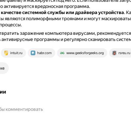
ые файлы) и маскируется под него.
Если пользователь запус
то активируется вредоносная программа.
 качестве системной службы или драйвера устройства
.
Ка
сы являются полиморфными троянами и могут маскироватьс
процессы.
твратить заражение компьютера вирусами, рекомендуется
 антивирусные программы и регулярно сканировать систем
intuit.ru
habr.com
www.geeksforgeeks.org
rsreu.ru
ске
ии
обы комментировать