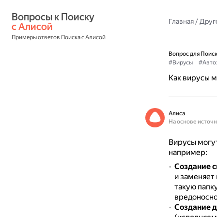
Вопросы к Поиску 
Главная
/
Друг
с Алисой
Примеры ответов Поиска с Алисой
Вопрос для Поиск
#Вирусы
#Авто
Как вирусы м
Алиса
На основе источ
Вирусы могут
например:
Создание с
и заменяет
такую папк
вредоносно
Создание д