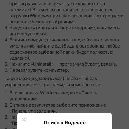
при загрузке или перезагрузке компьютера
нажмите F8, в меню дополнительных вариантов
загрузки Windows при помощи клавиш со стрелками
выберите безопасный режим.
Запустите утилиту и выберите версию удаляемого
антивируса Avast.
Если антивирус установлен в другой папке, чем по
умолчанию, найдите её.
(Будьте осторожны, любое
содержимое выбранной папки будет полностью
удалено).
Нажмите «Uninstall» — программа будет удалена.
Перезагрузите компьютер.
Также можно удалить Avast через «Панель
управления» — «Программы и компоненты»:
В поле поиска Windows введите «Панель
управления».
В списке результатов выберите приложение
«Панель управления».
Нажмите «Удалить программу» в разделе
Поиск в Яндексе
«Программы».