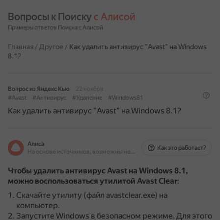
Вопросы к Поиску 
с Алисой
Примеры ответов Поиска с Алисой
Главная
/
Другое
/
Как удалить антивирус ”Avast” на Windows
8.1?
Вопрос из Яндекс Кью
22 ноября
#Avast
#Антивирус
#Удаление
#Windows81
Как удалить антивирус ”Avast” на Windows 8.1?
Алиса
Как это работает?
На основе источников, возможны неточности
Чтобы удалить антивирус Avast на Windows 8.1,
можно воспользоваться утилитой Avast Clear
:
Скачайте утилиту (файл avastclear.exe) на
компьютер.
Запустите Windows в безопасном режиме.
Для этого