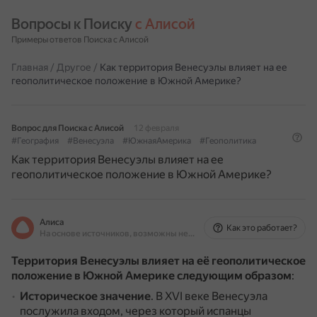
Вопросы к Поиску 
с Алисой
Примеры ответов Поиска с Алисой
Главная
/
Другое
/
Как территория Венесуэлы влияет на ее
геополитическое положение в Южной Америке?
Вопрос для Поиска с Алисой
12 февраля
#География
#Венесуэла
#ЮжнаяАмерика
#Геополитика
Как территория Венесуэлы влияет на ее
геополитическое положение в Южной Америке?
Алиса
Как это работает?
На основе источников, возможны неточности
Территория Венесуэлы влияет на её геополитическое
положение в Южной Америке следующим образом
:
Историческое значение
.
В XVI веке Венесуэла
послужила входом, через который испанцы