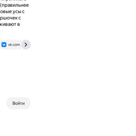
 (правильнее
овые усы с
оршочек с
живают в
vk.com
Войти