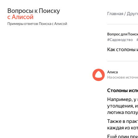
Вопросы к Поиску 
Главная
/
Друг
с Алисой
Примеры ответов Поиска с Алисой
Вопрос для Поиск
#Садоводство
Как столоны 
Алиса
На основе источ
Столоны исп
Например, у 
утолщения, и
лютика ползу
Также в прак
каждая из ко
Ещё один при