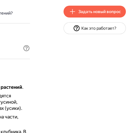
Задать новый вопрос
тений?
Как это работает?
 растений
.
дятся
гусиной,
х (усики).
а части,
 клубника.
В