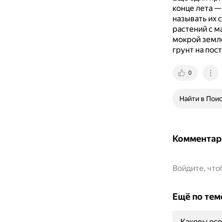
конце лета —
называть их 
растений с м
мокрой земл
грунт на пос
0
Найти в Пои
Комментар
Войдите, чт
Ещё по тем
Каковы осо