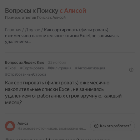
Вопросы к Поиску 
с Алисой
Примеры ответов Поиска с Алисой
Главная
/
Другое
/
Как сортировать (фильтровать)
ежемесячно накопительные списки Excel, не занимаясь
удалением…
Вопрос из Яндекс Кью
22 ноября
#Excel
#Сортировка
#Фильтрация
#Автоматизация
#ОтработанныеСтроки
Как сортировать (фильтровать) ежемесячно
накопительные списки Excel, не занимаясь
удалением отработанных строк вручную, каждый
месяц?
Алиса
Как это работает?
На основе источников, возможны неточности