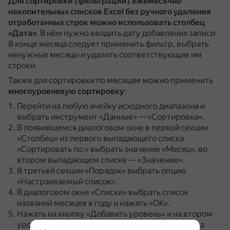
Для сортировки (фильтрации) ежемесячно
накопительных списков Excel без ручного удаления
отработанных строк можно использовать столбец
«Дата»
.
В нём нужно вводить дату добавления записи.
В конце месяца следует применить фильтр, выбрать
ненужные месяцы и удалить соответствующие им
строки.
Также для сортировки по месяцам можно применить
многоуровневую сортировку
:
Перейти на любую ячейку исходного диапазона и
выбрать инструмент «Данные» — «Сортировка».
В появившемся диалоговом окне в первой секции
«Столбец» из первого выпадающего списка
«Сортировать по:» выбрать значение «Месяц», во
втором выпадающем списке — «Значение».
В третьей секции «Порядок» выбрать опцию
«Настраиваемый список».
В диалоговом окне «Списки» выбрать список
названий месяцев в году и нажать «ОК».
Нажать на кнопку «Добавить уровень» и на втором
уровне в первом выпадающем списке указать на