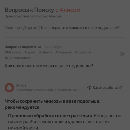
Вопросы к Поиску 
с Алисой
Примеры ответов Поиска с Алисой
Главная
/
Другое
/
Как сохранить мимозы в вазе подольше?
Вопрос из Яндекс Кью
22 ноября
#Мимозы
#Букет
#Цветы
#Подарок
#Красота
#Долговечность
Как сохранить мимозы в вазе подольше?
Алиса
Как это работает?
На основе источников, возможны неточности
Чтобы сохранить мимозы в вазе подольше,
рекомендуется
:
Правильно обработать срез растения
.
Концы веток
нужно разбить молотком и удалить листья с их
нижней части.