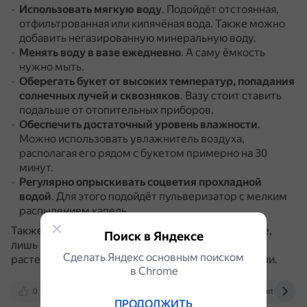
Использовать мягкую воду
.
Подойдёт отстоянная,
отфильтрованная или кипячёная вода.
Также можно
добавить негазированную минеральную воду.
Менять воду в вазе ежедневно
.
А саму ёмкость
нужно мыть.
Оберегать букет от высоких температур, попадания
солнечных лучей и сквозняков
.
Вазу стоит ставить
подальше от отопительных приборов.
Обеспечить достаточный уровень влажности
.
Можно использовать увлажнитель воздуха,
располагая его рядом с букетом примерно на 30
минут.
Регулярно опрыскивать соцветия прохладной
водой
.
Для этого подойдёт пульверизатор с мелким
распылением капель.
Также можно хранить мимозу в сухой чистой вазе,
Поиск в Яндексе
лишь время от времени опрыскивая её водой.
Так
Сделать Яндекс основным поиском
растение может простоять дольше — около недели.
в Сhrome
0
flowwow.com
j.etagi.com
artflora.ru
ПРОДОЛЖИТЬ